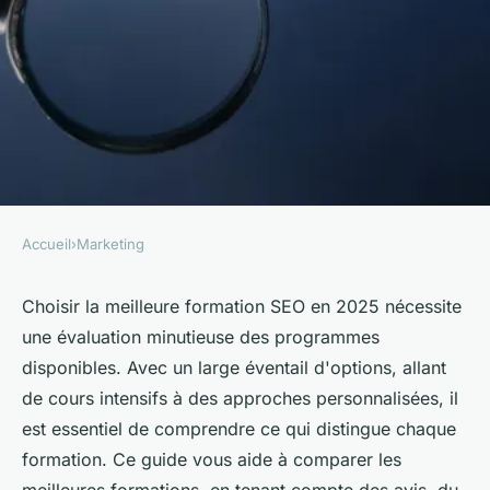
Accueil
›
Marketing
MARKETING
Meilleure formation seo 2025 :
Choisir la meilleure formation SEO en 2025 nécessite
une évaluation minutieuse des programmes
guide pour faire le bon choix
disponibles. Avec un large éventail d'options, allant
de cours intensifs à des approches personnalisées, il
Axel
•
29 avril 2025
•
4 min de lecture
est essentiel de comprendre ce qui distingue chaque
formation. Ce guide vous aide à comparer les