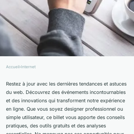
Accueil
›
Internet
INTERNET
Astuces web et actus :
Restez à jour avec les dernières tendances et astuces
du web. Découvrez des événements incontournables
événements et découvertes à
et des innovations qui transforment notre expérience
ne pas manquer
en ligne. Que vous soyez designer professionnel ou
simple utilisateur, ce billet vous apporte des conseils
Axel
•
14 mai 2025
•
3 min de lecture
pratiques, des outils gratuits et des analyses