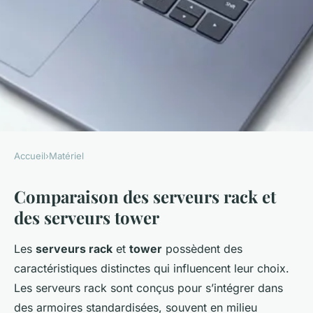
Accueil
›
Matériel
MATÉRIEL
Comparaison des serveurs rack et
Rack ou serveur tower : quelle
des serveurs tower
est la meilleure option ?
Les
serveurs rack
et
tower
possèdent des
Axel
•
30 mars 2025
•
7 min de lecture
caractéristiques distinctes qui influencent leur choix.
Les serveurs rack sont conçus pour s’intégrer dans
des armoires standardisées, souvent en milieu