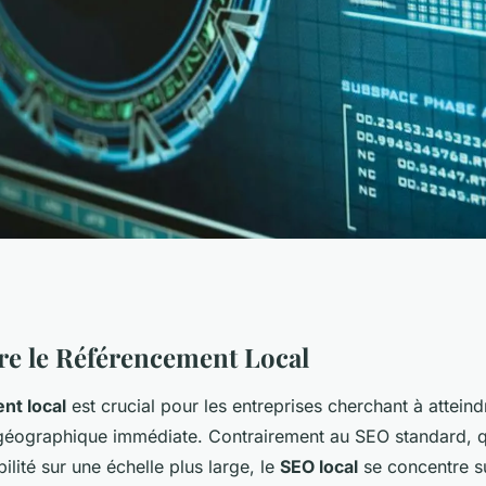
bilité Grâce au
e le Référencement Local
nt local
est crucial pour les entreprises cherchant à atteind
: Stratégies et
géographique immédiate. Contrairement au SEO standard, q
bilité sur une échelle plus large, le
SEO local
se concentre su