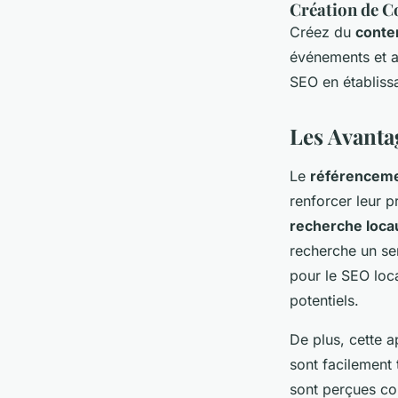
Création de C
Créez du
conte
événements et ac
SEO en établiss
Les Avanta
Le
référenceme
renforcer leur 
recherche loca
recherche un se
pour le SEO loca
potentiels.
De plus, cette 
sont facilement
sont perçues com