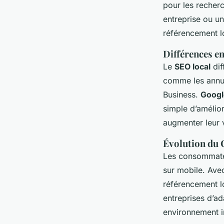
pour les recher
entreprise ou un
Axel
•
26 mars 2025
•
5 min de lecture
référencement lo
Différences e
Le
SEO local
dif
comme les annuai
Business.
Googl
simple d’amélior
augmenter leur vi
Évolution du
Les consommateu
sur mobile. Ave
référencement lo
entreprises d’ad
environnement 