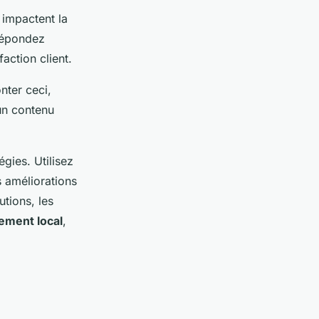
 impactent la
 Répondez
action client.
nter ceci,
un contenu
gies. Utilisez
s améliorations
utions, les
ement local
,