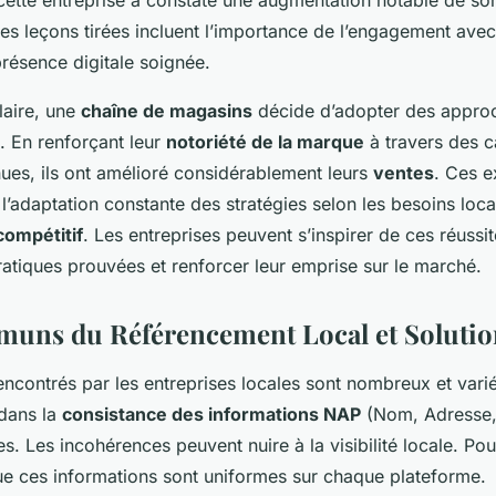
, cette entreprise a constaté une augmentation notable de s
es leçons tirées incluent l’importance de l’engagement avec 
présence digitale soignée.
laire, une
chaîne de magasins
décide d’adopter des approc
. En renforçant leur
notoriété de la marque
à travers des 
nues, ils ont amélioré considérablement leurs
ventes
. Ces 
’adaptation constante des stratégies selon les besoins loca
compétitif
. Les entreprises peuvent s’inspirer de ces réussi
ratiques prouvées et renforcer leur emprise sur le marché.
uns du Référencement Local et Solutio
ncontrés par les entreprises locales sont nombreux et var
 dans la
consistance des informations NAP
(Nom, Adresse,
es. Les incohérences peuvent nuire à la visibilité locale. Po
e ces informations sont uniformes sur chaque plateforme.