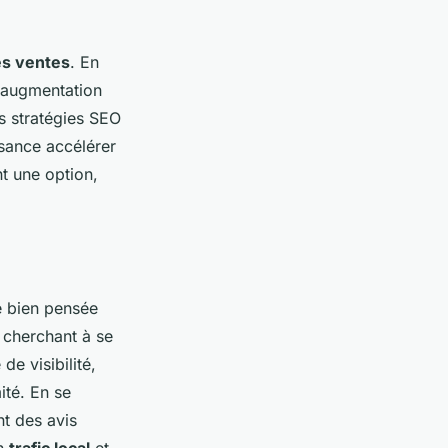
les ventes
. En
e augmentation
es stratégies SEO
ssance accélérer
t une option,
e bien pensée
cherchant à se
e visibilité,
ité. En se
nt des avis