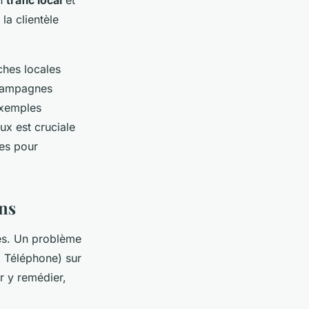
on
trafic local
et
la clientèle
hes locales
campagnes
exemples
ux est cruciale
tes pour
ns
iés. Un problème
 Téléphone) sur
ur y remédier,