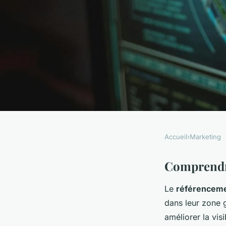
Accueil
›
Marketing
MARKETING
Maximisez Votre Visi
Comprendr
Le
référenceme
Référencement Local 
dans leur zone 
Avantages
améliorer la visi