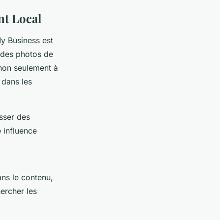
nt Local
My Business est
z des photos de
 non seulement à
 dans les
isser des
e influence
ans le contenu,
hercher les