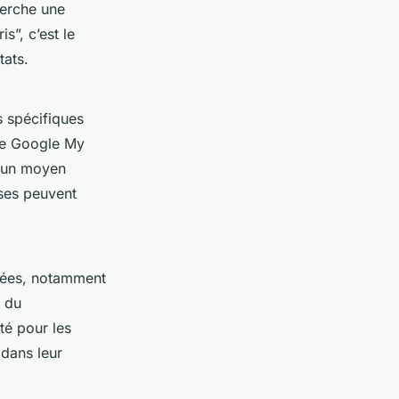
herche une
s”, c’est le
tats.
s spécifiques
che Google My
s un moyen
ises peuvent
isées, notamment
e du
té pour les
 dans leur