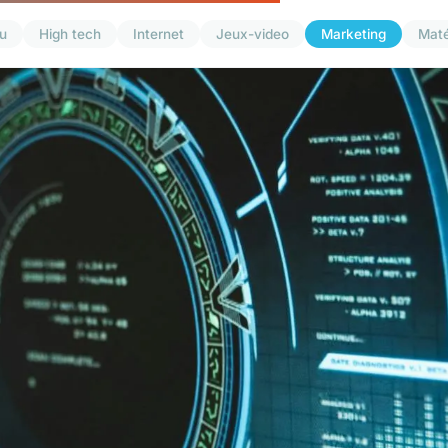
u
High tech
Internet
Jeux-video
Marketing
Maté