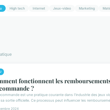
u
High tech
Internet
Jeux-video
Marketing
Maté
matique
U
ment fonctionnent les remboursements 
écommande ?
écommande est une pratique courante dans l'industrie des jeux v
sa sortie officielle. Ce processus peut influencer les remboursemen
cembre 2024