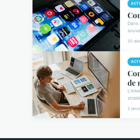
ACT
Com
Dans 
souve
20 dé
ACT
Com
de 
L'inte
strat
2 janv