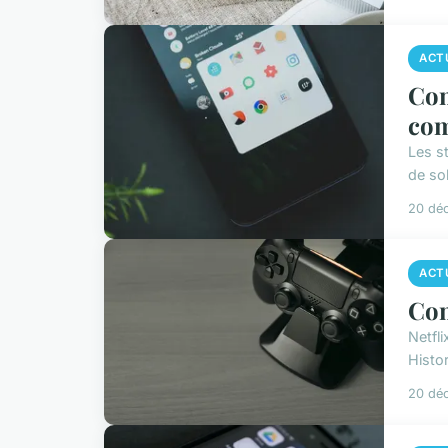
ACT
Com
co
Les st
de so
20 dé
ACT
Com
Netfl
Histor
20 dé