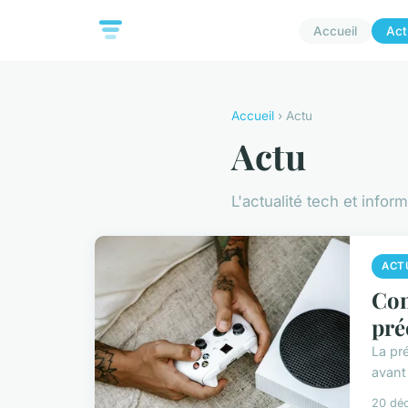
Accueil
Act
Accueil
› Actu
Actu
L'actualité tech et infor
ACT
Com
pr
La pr
avant 
20 dé