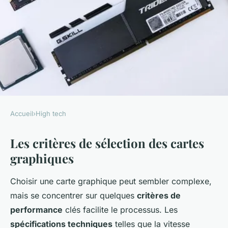
Accueil
›
High tech
HIGH TECH
Les critères de sélection des cartes
Les 7 cartes graphiques avec le
graphiques
meilleur rapport qualité-prix
Choisir une carte graphique peut sembler complexe,
Axel
•
16 mars 2025
•
5 min de lecture
mais se concentrer sur quelques
critères de
performance
clés facilite le processus. Les
spécifications techniques
telles que la vitesse