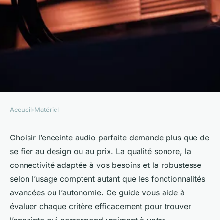
Accueil
›
Matériel
MATÉRIEL
Top conseils pour sélectionner
Choisir l’enceinte audio parfaite demande plus que de
se fier au design ou au prix. La qualité sonore, la
votre enceinte audio parfaite
connectivité adaptée à vos besoins et la robustesse
selon l’usage comptent autant que les fonctionnalités
Axel
•
3 octobre 2025
•
8 min de lecture
avancées ou l’autonomie. Ce guide vous aide à
évaluer chaque critère efficacement pour trouver